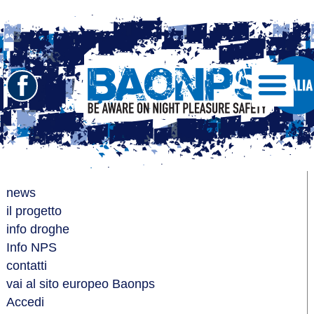
Seguici
Show/Hide
Left
su
Slide
Facebook
Menu
BAONPS
news
il progetto
info droghe
Info NPS
contatti
vai al sito europeo Baonps
Accedi