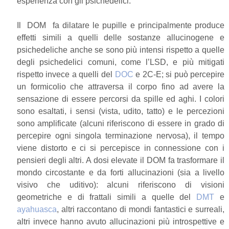
esperienza con gli psichedelici.
Il DOM fa dilatare le pupille e principalmente produce
effetti simili a quelli delle sostanze allucinogene e
psichedeliche anche se sono più intensi rispetto a quelle
degli psichedelici comuni, come l’LSD, e più mitigati
rispetto invece a quelli del
DOC
e 2C-E; si può percepire
un formicolio che attraversa il corpo fino ad avere la
sensazione di essere percorsi da spille ed aghi. I colori
sono esaltati, i sensi (vista, udito, tatto) e le percezioni
sono amplificate (alcuni riferiscono di essere in grado di
percepire ogni singola terminazione nervosa), il tempo
viene distorto e ci si percepisce in connessione con i
pensieri degli altri. A dosi elevate il DOM fa trasformare il
mondo circostante e da forti allucinazioni (sia a livello
visivo che uditivo): alcuni riferiscono di visioni
geometriche e di frattali simili a quelle del
DMT
e
ayahuasca
, altri raccontano di mondi fantastici e surreali,
altri invece hanno avuto allucinazioni più introspettive e