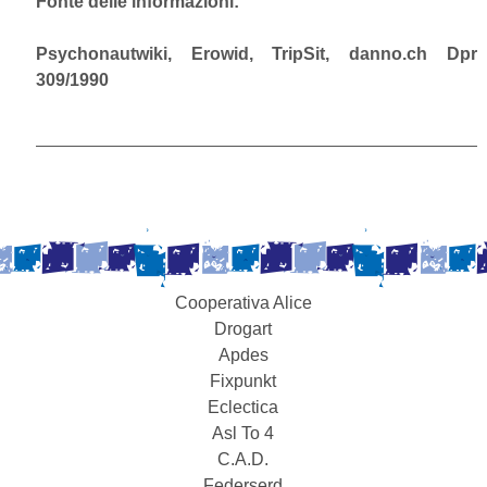
Fonte delle informazioni:
Psychonautwiki, Erowid, TripSit, danno.ch Dpr
309/1990
Cooperativa Alice
Drogart
Apdes
Fixpunkt
Eclectica
Asl To 4
C.A.D.
Federserd