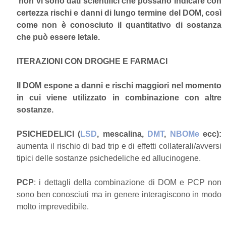
non vi sono dati scientifici che possano indicare con
certezza rischi e danni di lungo termine del DOM, così
come non è conosciuto il quantitativo di sostanza
che può essere letale.
ITERAZIONI CON DROGHE E FARMACI
Il DOM espone a danni e rischi maggiori nel momento
in cui viene utilizzato in combinazione con altre
sostanze.
PSICHEDELICI (
LSD
, mescalina,
DMT
,
NBOMe
ecc):
aumenta il rischio di bad trip e di effetti collaterali/avversi
tipici delle sostanze psichedeliche ed allucinogene.
PCP
: i dettagli della combinazione di DOM e PCP non
sono ben conosciuti ma in genere interagiscono in modo
molto imprevedibile.