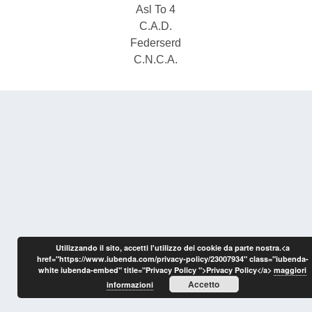
Asl To 4
C.A.D.
Federserd
C.N.C.A.
Utilizzando il sito, accetti l'utilizzo dei cookie da parte nostra.<a
href="https://www.iubenda.com/privacy-policy/23007934" class="iubenda-
white iubenda-embed" title="Privacy Policy ">Privacy Policy</a>
maggiori
Accetto
informazioni