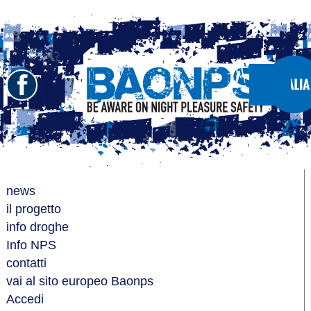
Seguici
Show/Hide
Left
su
Slide
Facebook
Menu
BAONPS
news
il progetto
info droghe
Info NPS
contatti
vai al sito europeo Baonps
Accedi