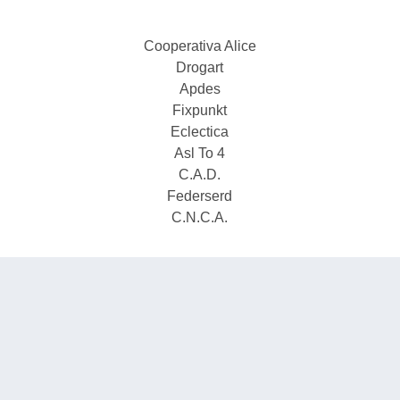
Cooperativa Alice
Drogart
Apdes
Fixpunkt
Eclectica
Asl To 4
C.A.D.
Federserd
C.N.C.A.