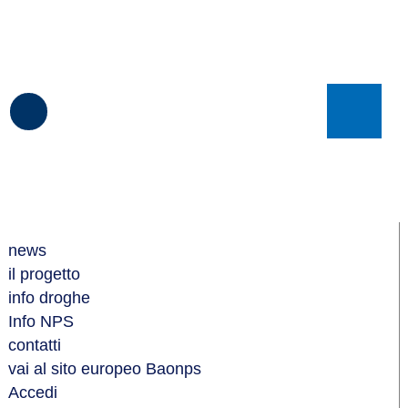
Seguici
Show/Hide
Left
su
Slide
Facebook
Menu
BAONPS
news
il progetto
info droghe
Info NPS
contatti
vai al sito europeo Baonps
Accedi