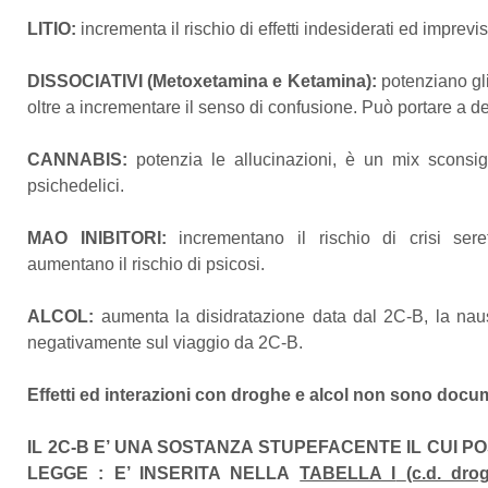
LITIO:
incrementa il rischio di effetti indesiderati ed imprevi
DISSOCIATIVI (Metoxetamina e Ketamina):
potenziano gli 
oltre a incrementare il senso di confusione. Può portare a del
CANNABIS:
potenzia le allucinazioni, è un mix sconsig
psichedelici.
MAO INIBITORI:
incrementano il rischio di crisi sere
aumentano il rischio di psicosi.
ALCOL:
aumenta la disidratazione data dal 2C-B, la nause
negativamente sul viaggio da 2C-B.
Effetti ed interazioni con droghe e alcol non sono docume
IL 2C-B E’ UNA SOSTANZA STUPEFACENTE IL CUI 
LEGGE : E’ INSERITA NELLA
TABELLA I
(c.d. dro