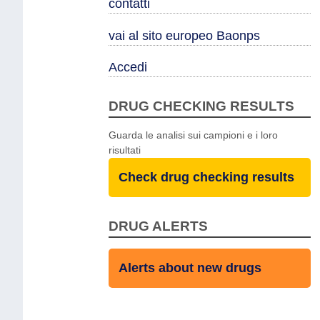
contatti
vai al sito europeo Baonps
Accedi
DRUG CHECKING RESULTS
Guarda le analisi sui campioni e i loro
risultati
Check drug checking results
DRUG ALERTS
Alerts about new drugs