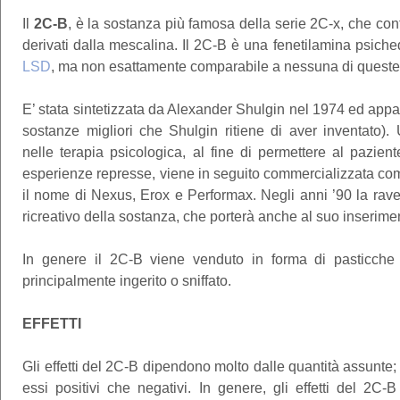
Il
2C-B
, è la sostanza più famosa della serie 2C-x, che conta
derivati dalla mescalina. Il 2C-B è una fenetilamina psiche
LSD
, ma non esattamente comparabile a nessuna di queste
E’ stata sintetizzata da Alexander Shulgin nel 1974 ed appa
sostanze migliori che Shulgin ritiene di aver inventato).
nelle terapia psicologica, al fine di permettere al pazien
esperienze represse, viene in seguito commercializzata come 
il nome di Nexus, Erox e Performax. Negli anni ’90 la rave 
ricreativo della sostanza, che porterà anche al suo inserimen
In genere il 2C-B viene venduto in forma di pasticche e
principalmente ingerito o sniffato.
EFFETTI
Gli effetti del 2C-B dipendono molto dalle quantità assunte; 
essi positivi che negativi. In genere, gli effetti del 2C