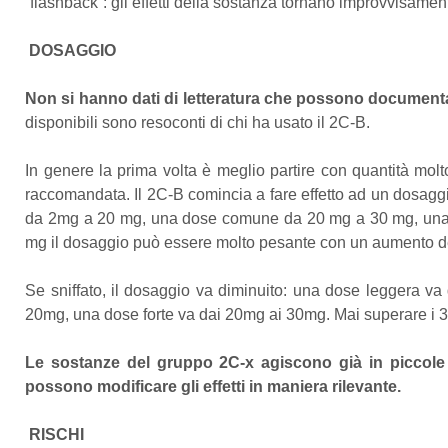
“flashback”: gli effetti della sostanza tornano improvvisamen
DOSAGGIO
Non si hanno dati di letteratura che possono documenta
disponibili sono resoconti di chi ha usato il 2C-B.
In genere la prima volta è meglio partire con quantità mo
raccomandata. Il 2C-B comincia a fare effetto ad un dosag
da 2mg a 20 mg, una dose comune da 20 mg a 30 mg, una 
mg il dosaggio può essere molto pesante con un aumento del ri
Se sniffato, il dosaggio va diminuito: una dose leggera
20mg, una dose forte va dai 20mg ai 30mg. Mai superare i 3
Le sostanze del gruppo 2C-x agiscono già in piccole
possono modificare gli effetti in maniera rilevante.
RISCHI