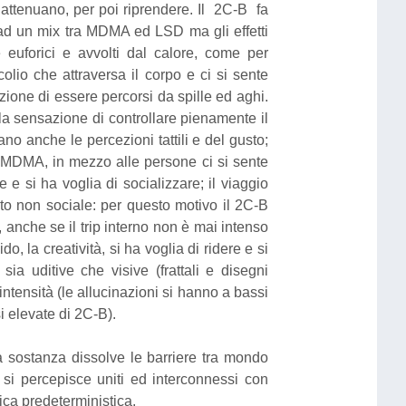
 attenuano, per poi riprendere. Il 2C-B fa
e ad un mix tra MDMA ed LSD ma gli effetti
 euforici e avvolti dal calore, come per
io che attraversa il corpo e ci si sente
zione di essere percorsi da spille ed aghi.
la sensazione di controllare pienamente il
o anche le percezioni tattili e del gusto;
’MDMA, in mezzo alle persone ci si sente
e si ha voglia di socializzare; il viaggio
sto non sociale: per questo motivo il 2C-B
 anche se il trip interno non è mai intenso
o, la creatività, si ha voglia di ridere e si
a uditive che visive (frattali e disegni
intensità (le allucinazioni si hanno a bassi
 elevate di 2C-B).
la sostanza dissolve le barriere tra mondo
ci si percepisce uniti ed interconnessi con
tica predeterministica.