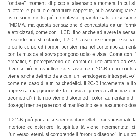
“ondate”: momenti di picco si alternano a momenti in cui si
dilatare le pupille e diminuire l’appetito, può assomigliar
fisici sono molto più complessi: quando sale ci si sente
l’MDMA, ma questa sensazione è contrastata da un formicol
elettricizzati, come con l’LSD, fino anche ad avere la sensa
Essendo uno stimolante, il 2C-B fa sentire energici e si ha 
proprio corpo ed i propri pensieri ma nel contempo aumentan
con la musica si sovrappongono udito e vista. Come con l
empatici, si percepiscono dei campi di luce attorno ad esse 
diventa più introspettivo se si assume il 2C-B in un conte
viene anche definito da alcuni un “ematogeno introspettivo”,
come nel caso di altri psichedelici. Il 2C-B incrementa la libid
apprezza maggiormente la musica, provoca allucinazioni si
geometrici), il tempo viene distorto ed i colori aumentano di 
dosaggi mentre pare non si manifestino se si assumono dosi
Il 2C-B può portare a sperimentare effetti transpersonali: 
interiore ed esteriore, la spiritualità viene incrementata, 
l’universo, eterni, si comprende il “proprio disegno”, in un’ot