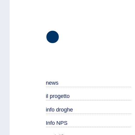
Seguici
su
Facebook
news
il progetto
info droghe
Info NPS