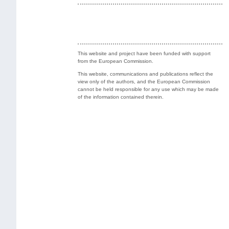
Co-funded by the European Union
This website and project have been funded with support
from the European Commission.
This website, communications and publications reflect the
view only of the authors, and the European Commission
cannot be held responsible for any use which may be made
of the information contained therein.