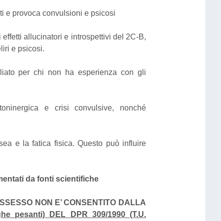
sti e provoca convulsioni e psicosi
effetti allucinatori e introspettivi del 2C-B,
iri e psicosi.
liato per chi non ha esperienza con gli
toninergica e crisi convulsive, nonché
a e la fatica fisica. Questo può influire
ntati da fonti scientifiche
POSSESSO NON E’ CONSENTITO DALLA
ghe pesanti)
DEL DPR 309/1990 (T.U.